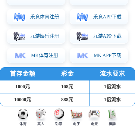
华体会平台三重安全护盾系统
从身份验证到平台架构，华体会平台构建多层防线，强化整
体安全韧性。
用户层安全
通过设备识别与行为监
控，有效防止账户异常
访问。